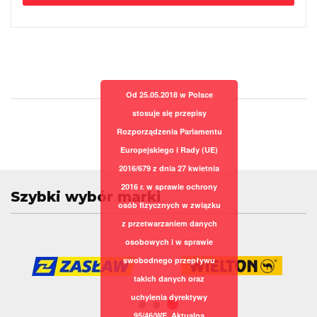
Od 25.05.2018 w Polsce
stosuje się przepisy
Rozporządzenia Parlamentu
Europejskiego i Rady (UE)
2016/679 z dnia 27 kwietnia
2016 r. w sprawie ochrony
Szybki wybór marki
osób fizycznych w związku
z przetwarzaniem danych
osobowych i w sprawie
swobodnego przepływu
takich danych oraz
uchylenia dyrektywy
95/46/WE. Aktualna