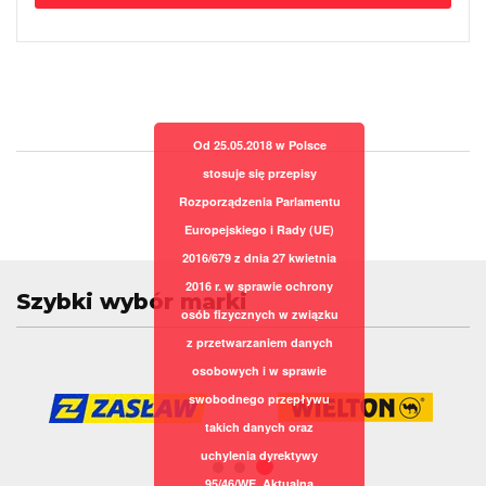
Od 25.05.2018 w Polsce
stosuje się przepisy
Rozporządzenia Parlamentu
Europejskiego i Rady (UE)
2016/679 z dnia 27 kwietnia
2016 r. w sprawie ochrony
Szybki wybór marki
osób fizycznych w związku
z przetwarzaniem danych
osobowych i w sprawie
swobodnego przepływu
takich danych oraz
uchylenia dyrektywy
95/46/WE. Aktualna