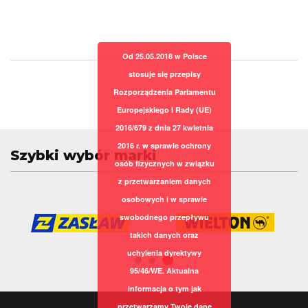
Od 25.05.2018 w Polsce
stosuje się przepisy
Rozporządzenia Parlamentu
Europejskiego i Rady (UE)
2016/679 z dnia 27 kwietnia
2016 r. w sprawie ochrony
Szybki wybór marki
osób fizycznych w związku
z przetwarzaniem danych
osobowych i w sprawie
swobodnego przepływu
takich danych oraz
uchylenia dyrektywy
95/46/WE. Aktualna
informacja o tym jak
przetwarzamy Twoje dane