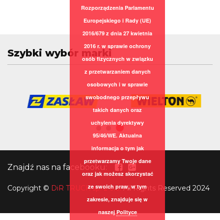
Rozporządzenia Parlamentu
Europejskiego i Rady (UE)
2016/679 z dnia 27 kwietnia
2016 r. w sprawie ochrony
Szybki wybór marki
osób fizycznych w związku
z przetwarzaniem danych
osobowych i w sprawie
swobodnego przepływu
takich danych oraz
uchylenia dyrektywy
95/46/WE. Aktualna
informacja o tym jak
przetwarzamy Twoje dane
Znajdź nas na facebooku:
oraz jak możesz skorzystać
ze swoich praw, w tym
Copyright
©
DiR TRUCK sp. z o.o.
All Rights Reserved 2024
zakresie, znajduje się w
naszej
Polityce