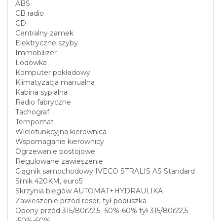
ABS
CB radio
CD
Centralny zamek
Elektryczne szyby
Immobilizer
Lodówka
Komputer pokładowy
Klimatyzacja manualna
Kabina sypialna
Radio fabryczne
Tachograf
Tempomat
Wielofunkcyjna kierownica
Wspomaganie kierownicy
Ogrzewanie postojowe
Regulowane zawieszenie
Ciągnik samochodowy IVECO STRALIS AS Standard
Silnik 420KM, euro5
Skrzynia biegów AUTOMAT+HYDRAULIKA
Zawieszenie przód resor, tył poduszka
Opony przód 315/80r22,5 -50%-60% tył 315/80r22,5
-50%-60%