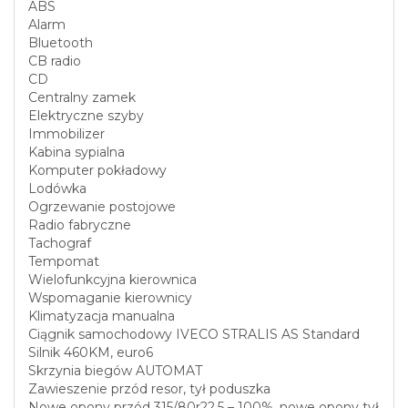
ABS
Alarm
Bluetooth
CB radio
CD
Centralny zamek
Elektryczne szyby
Immobilizer
Kabina sypialna
Komputer pokładowy
Lodówka
Ogrzewanie postojowe
Radio fabryczne
Tachograf
Tempomat
Wielofunkcyjna kierownica
Wspomaganie kierownicy
Klimatyzacja manualna
Ciągnik samochodowy IVECO STRALIS AS Standard
Silnik 460KM, euro6
Skrzynia biegów AUTOMAT
Zawieszenie przód resor, tył poduszka
Nowe opony przód 315/80r22,5 – 100%, nowe opony tył