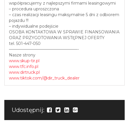
współpracujemy z najlepszymi firmami leasingowymi
– procedura uproszczona
– czas realizacji leasingu maksymalnie 5 dni z odbiorem
pojazdu !!!
– indywidualne podejście
OSOBA KONTAKTOWA W SPRAWIE FINANSOWANIA
ORAZ PRZYGOTOWANIA WSTĘPNEJ OFERTY
tel. 501-447-050
—————————————————-
Nasze strony
www.skup-tir.pl
www.tfc.info.pl
www.dirtruck.pl
www.tiktok.com/@dir_truck_dealer
Udostępnij: