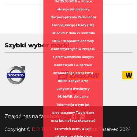
Od 25.05.2018 w Polsce
stosuje się przepisy
Rozporządzenia Parlamentu
Europejskiego i Rady (UE)
2016/679 z dnia 27 kwietnia
2016 r. w sprawie ochrony
Szybki wybór marki
osób fizycznych w związku
z przetwarzaniem danych
osobowych i w sprawie
swobodnego przepływu
takich danych oraz
uchylenia dyrektywy
95/46/WE. Aktualna
informacja o tym jak
przetwarzamy Twoje dane
Znajdź nas na facebooku:
oraz jak możesz skorzystać
ze swoich praw, w tym
Copyright
©
DiR TRUCK sp. z o.o.
All Rights Reserved 2024
zakresie, znajduje się w