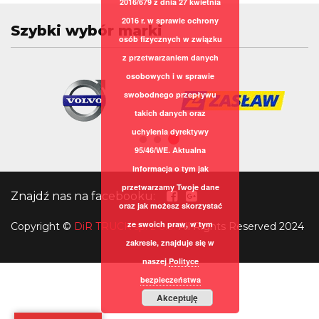
2016/679 z dnia 27 kwietnia
2016 r. w sprawie ochrony
Szybki wybór marki
osób fizycznych w związku
z przetwarzaniem danych
osobowych i w sprawie
swobodnego przepływu
takich danych oraz
uchylenia dyrektywy
95/46/WE. Aktualna
informacja o tym jak
przetwarzamy Twoje dane
Znajdź nas na facebooku:
oraz jak możesz skorzystać
ze swoich praw, w tym
Copyright
©
DiR TRUCK sp. z o.o.
All Rights Reserved 2024
zakresie, znajduje się w
naszej
Polityce
bezpieczeństwa
Akceptuję