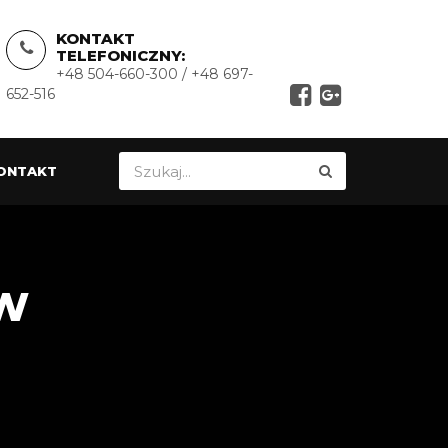
KONTAKT
TELEFONICZNY:
+48 504-660-300 / +48 697-
652-516
ONTAKT
PW