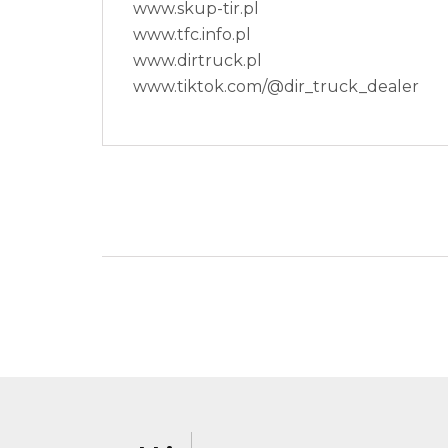
www.skup-tir.pl
www.tfc.info.pl
www.dirtruck.pl
www.tiktok.com/@dir_truck_dealer