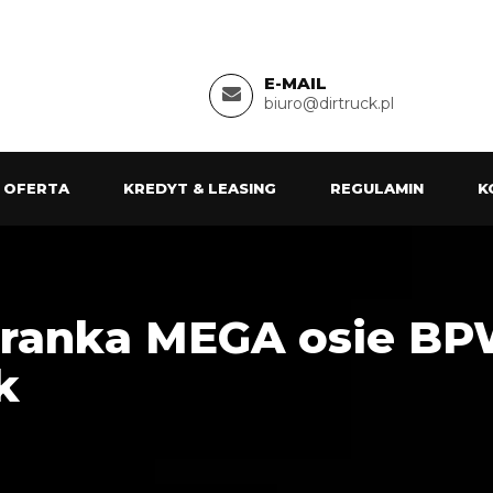
E-MAIL
biuro@dirtruck.pl
 OFERTA
KREDYT & LEASING
REGULAMIN
K
firanka MEGA osie B
k