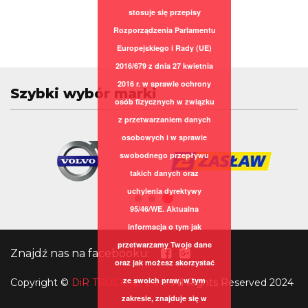
stosuje się przepisy
Rozporządzenia Parlamentu
Europejskiego i Rady (UE)
2016/679 z dnia 27 kwietnia
2016 r. w sprawie ochrony
Szybki wybór marki
osób fizycznych w związku
z przetwarzaniem danych
osobowych i w sprawie
swobodnego przepływu
takich danych oraz
uchylenia dyrektywy
95/46/WE. Aktualna
informacja o tym jak
przetwarzamy Twoje dane
Znajdź nas na facebooku:
oraz jak możesz skorzystać
ze swoich praw, w tym
Copyright
©
DiR TRUCK sp. z o.o.
All Rights Reserved 2024
zakresie, znajduje się w