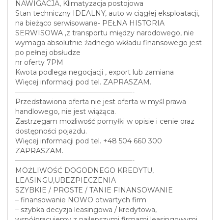
NAWIGACJA, Klimatyzacja postojowa
Stan techniczny IDEALNY, auto w ciągłej eksploatacji,
na bieżąco serwisowane- PEŁNA HISTORIA
SERWISOWA ,z transportu między narodowego, nie
wymaga absolutnie żadnego wkładu finansowego jest
po pełnej obsłudze
nr oferty 7PM
Kwota podlega negocjacji , export lub zamiana
Więcej informacji pod tel. ZAPRASZAM.
—————————————————-
Przedstawiona oferta nie jest oferta w myśl prawa
handlowego, nie jest wiążąca.
Zastrzegam możliwość pomyłki w opisie i cenie oraz
dostępności pojazdu.
Więcej informacji pod tel. +48 504 660 300
ZAPRASZAM.
—————————————————-
MOŻLIWOŚĆ DOGODNEGO KREDYTU,
LEASINGU,UBEZPIECZENIA
SZYBKIE / PROSTE / TANIE FINANSOWANIE
– finansowanie NOWO otwartych firm
– szybka decyzja leasingowa / kredytowa,
współpracujemy z najlepszymi firmami leasingowymi