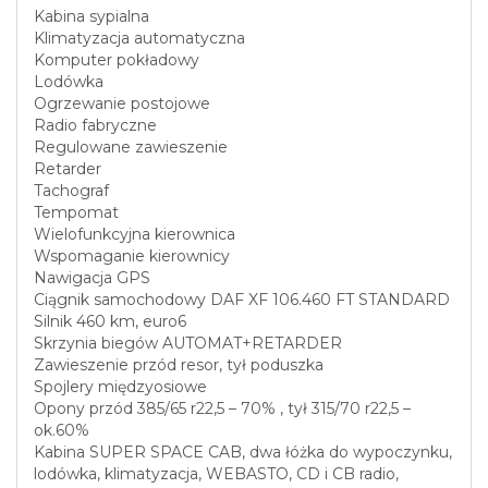
Kabina sypialna
Klimatyzacja automatyczna
Komputer pokładowy
Lodówka
Ogrzewanie postojowe
Radio fabryczne
Regulowane zawieszenie
Retarder
Tachograf
Tempomat
Wielofunkcyjna kierownica
Wspomaganie kierownicy
Nawigacja GPS
Ciągnik samochodowy DAF XF 106.460 FT STANDARD
Silnik 460 km, euro6
Skrzynia biegów AUTOMAT+RETARDER
Zawieszenie przód resor, tył poduszka
Spojlery międzyosiowe
Opony przód 385/65 r22,5 – 70% , tył 315/70 r22,5 –
ok.60%
Kabina SUPER SPACE CAB, dwa łóżka do wypoczynku,
lodówka, klimatyzacja, WEBASTO, CD i CB radio,