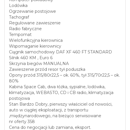
Lodówka
Ogrzewanie postojowe
Tachograf
Regulowane zawieszenie
Radio fabryczne
Tempomat
Wielofunkcyjna kierownica
Wspomaganie kierownicy
Ciągnik samochodowy DAF XF 460 FT STANDARD
Silnik 460 KM , Euro 6
Skrzynia biegów MANUALNA
Zawieszenie przód resor tył poduszka
Opony przód 315/80r22,5 – ok. 60%, tył 315/70r22,5 – ok.
80%
Kabina Space Cab, dwa łóżka, sypialne, lodówka,
klimatyzacja, WEBASTO, CD i CB radio, klimatyzacja
postojowa
Stan Bardzo Dobry, pierwszy właściciel od nowości,
auto w ciągłej eksploatacji, z transportu
,międzynarodowego, na bieżąco serwisowane
nr oferty 358
Cena do negocjacji lub zamiana, eksport.