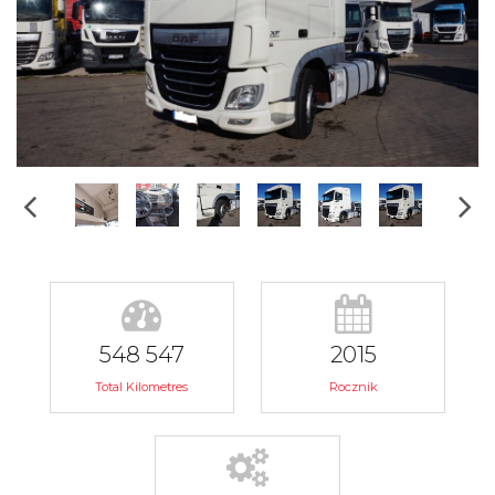
548 547
2015
Total Kilometres
Rocznik