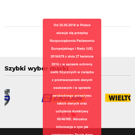
Od 25.05.2018 w Polsce
stosuje się przepisy
Rozporządzenia Parlamentu
Europejskiego i Rady (UE)
2016/679 z dnia 27 kwietnia
2016 r. w sprawie ochrony
Szybki wybór marki
osób fizycznych w związku
z przetwarzaniem danych
osobowych i w sprawie
swobodnego przepływu
takich danych oraz
uchylenia dyrektywy
95/46/WE. Aktualna
informacja o tym jak
przetwarzamy Twoje dane