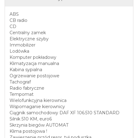
ABS
CB radio
CD
Centralny zamek
Elektryczne szyby
Immobilizer
Lodówka
Komputer pokładowy
Klimatyzacja manualna
Kabina sypialna
Ogrzewanie postojowe
Tachograf
Radio fabryczne
Tempomat
Wielofunkcyjna kierownica
Wspomaganie kierownicy
Ciągnik samochodowy DAF XF 106.510 STANDARD
Silnik 510 KM, euro6
Skrzynia biegów AUTOMAT
Klima postojowa !
Zawieszenie przód resor, tył poduszka