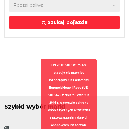
Szukaj pojazdu
Od 25.05.2018 w Polsce
stosuje się przepisy
Rozporządzenia Parlamentu
Europejskiego i Rady (UE)
2016/679 z dnia 27 kwietnia
2016 r. w sprawie ochrony
Szybki wybór marki
osób fizycznych w związku
z przetwarzaniem danych
osobowych i w sprawie