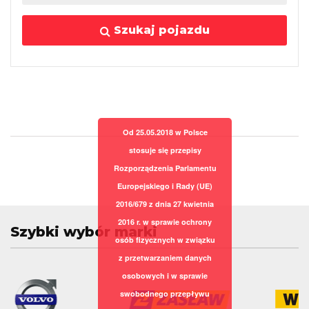
Szukaj pojazdu
Od 25.05.2018 w Polsce
stosuje się przepisy
Rozporządzenia Parlamentu
Europejskiego i Rady (UE)
2016/679 z dnia 27 kwietnia
2016 r. w sprawie ochrony
Szybki wybór marki
osób fizycznych w związku
z przetwarzaniem danych
osobowych i w sprawie
swobodnego przepływu