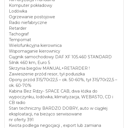
Komputer pokładowy
Lodówka
Ogrzewanie postojowe
Radio niefabryczne
Retarder
Tachograf
Tempomat
Wielofunkcyjna kierownica
Wspomaganie kierownicy
Ciągnik samochodowy DAF XF 105.460 STANDARD
Silnik 460 km, Euro 5
Skrzynia biegów MANUAL+RETARDER !
Zawieszenie przód resor, tył poduszka
Opony przód 315/70r22,5 – ok. 50-60%, tył 315/70r22,5 –
ok. 60-70%
Kabina Bez Rdzy- SPACE CAB, dwa łóżka do
wypoczynku, lodówka, klimatyzacja, WEBASTO, CD i
CB radio
Stan techniczny BARDZO DOBRY, auto w ciągłej
eksploatacji, na bieżąco serwisowane
nr oferty 391
Kwota podlega negocjacji , export lub zamiana