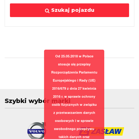
Szukaj pojazdu
Od 25.05.2018 w Polsce
stosuje się przepisy
Rozporządzenia Parlamentu
Europejskiego i Rady (UE)
2016/679 z dnia 27 kwietnia
2016 r. w sprawie ochrony
Szybki wybór marki
osób fizycznych w związku
z przetwarzaniem danych
osobowych i w sprawie
swobodnego przepływu
takich danych oraz