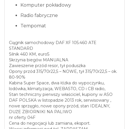
Komputer pokładowy
Radio fabryczne
Tempomat
Ciągnik samochodowy DAF XF 105.460 ATE
STANDARD
Silnik 460 KM, euro5
Skrzynia biegów MANUALNA
Zawieszenie przód resor, tył poduszka
Opony przód 315/70r22,5 – NOWE, tył 315/70r22,5 – ok.
80-90%
Kabina Super Space, dwa łóżka do wypoczynku,
lodówka, klimatyzacja, WEBASTO, CD i CB radio,
Stan techniczny pierwszy właściciel, kupiony w ASO
DAF POLSKA w listopadzie 2013 rok, serwisowany ,
nowe sprzęgło, nowe opony przód, stan IDEALNY,
DUŻE ZBIORNIKI NA PALIWO
nr oferty 04F
Cena do negocjacji lub zamiana, eksport.
Więcej informacji pod tel. ZAPRASZAM.