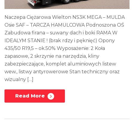
Naczepa Ciężarowa Wielton NS3K MEGA – MULDA
Osie SAF – TARCZA HAMULCOWA Podnoszona OŚ
Zabudowa firana – suwany dach i boki RAMA W
IDEALYM STANIE ! (brak rdzy i pęknięć) Opony
435/50 R19,5 – ok.50% Wyposażenie: 2 Koła
zapasowe, 2 skrzynie na narzędzia, kliny
zabezpieczające, komplet aluminiowych listew
wew., listwy antyrowerowe Stan techniczny oraz
wizualny […]
Read More