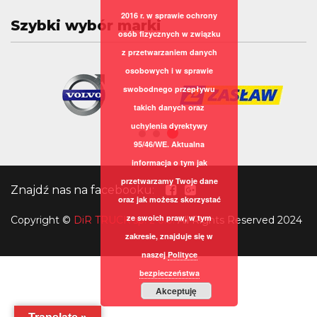
2016 r. w sprawie ochrony
Szybki wybór marki
osób fizycznych w związku
z przetwarzaniem danych
osobowych i w sprawie
swobodnego przepływu
takich danych oraz
uchylenia dyrektywy
95/46/WE. Aktualna
informacja o tym jak
przetwarzamy Twoje dane
Znajdź nas na facebooku:
oraz jak możesz skorzystać
ze swoich praw, w tym
Copyright
©
DiR TRUCK sp. z o.o.
All Rights Reserved 2024
zakresie, znajduje się w
naszej
Polityce
bezpieczeństwa
Akceptuję