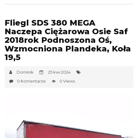
Fliegl SDS 380 MEGA
Naczepa Ciężarowa Osie Saf
2018rok Podnoszona Oś,
Wzmocniona Plandeka, Koła
19,5
Dominik
25 kwi 2024
0 Komentarze
0 Views