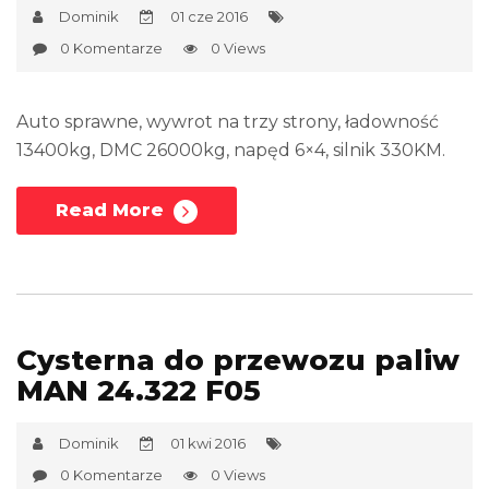
Dominik
01 cze 2016
0 Komentarze
0 Views
Auto sprawne, wywrot na trzy strony, ładowność
13400kg, DMC 26000kg, napęd 6×4, silnik 330KM.
Read More
Cysterna do przewozu paliw
MAN 24.322 F05
Dominik
01 kwi 2016
0 Komentarze
0 Views