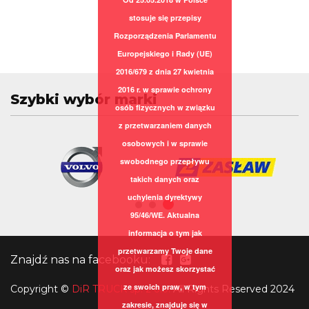
stosuje się przepisy
Rozporządzenia Parlamentu
Europejskiego i Rady (UE)
2016/679 z dnia 27 kwietnia
2016 r. w sprawie ochrony
Szybki wybór marki
osób fizycznych w związku
z przetwarzaniem danych
osobowych i w sprawie
swobodnego przepływu
takich danych oraz
uchylenia dyrektywy
95/46/WE. Aktualna
informacja o tym jak
przetwarzamy Twoje dane
Znajdź nas na facebooku:
oraz jak możesz skorzystać
ze swoich praw, w tym
Copyright
©
DiR TRUCK sp. z o.o.
All Rights Reserved 2024
zakresie, znajduje się w