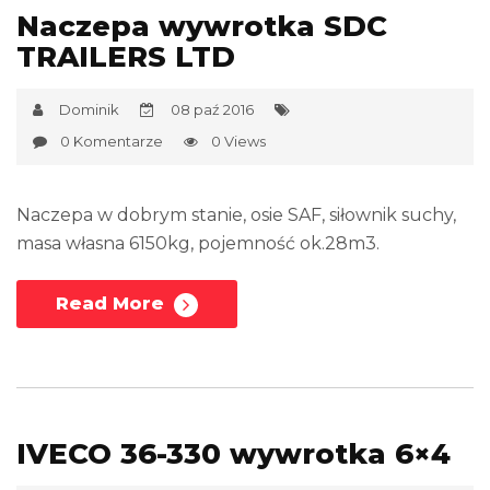
Naczepa wywrotka SDC
TRAILERS LTD
Dominik
08 paź 2016
0 Komentarze
0 Views
Naczepa w dobrym stanie, osie SAF, siłownik suchy,
masa własna 6150kg, pojemność ok.28m3.
Read More
IVECO 36-330 wywrotka 6×4