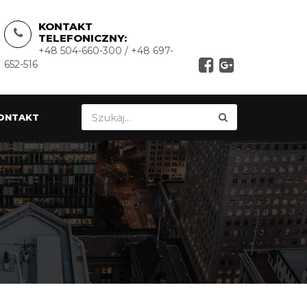
KONTAKT
TELEFONICZNY:
+48 504-660-300 / +48 697-
652-516
ONTAKT