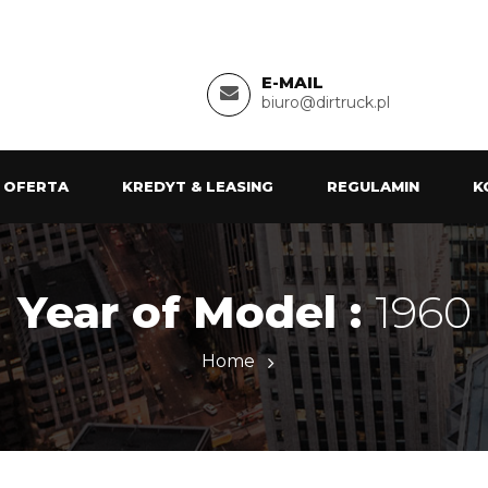
E-MAIL
biuro@dirtruck.pl
 OFERTA
KREDYT & LEASING
REGULAMIN
K
Year of Model :
1960
Home